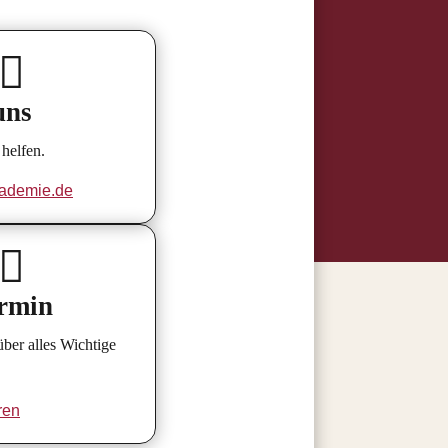

uns
helfen.
ademie.de

ermin
er alles Wichtige
ren