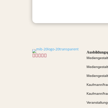
Ausbildungs





Mediengestalt
Mediengestalte
Mediengestalte
Kaufmann/fra
Kaufmann/frau
Veranstaltun