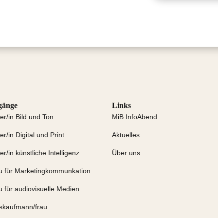
gänge
Links
er/in Bild und Ton
MiB InfoAbend
r/in Digital und Print
Aktuelles
r/in künstliche Intelligenz
Über uns
u für Marketingkommunkation
 für audiovisuelle Medien
gskaufmann/frau