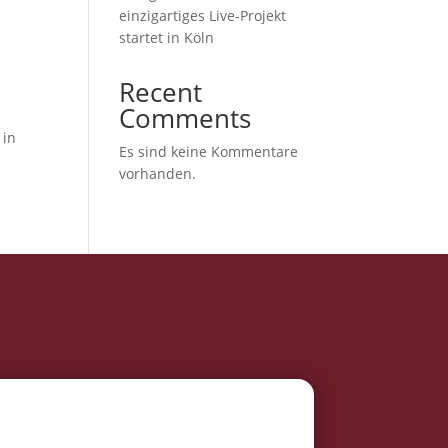
einzigartiges Live-Projekt
startet in Köln
Recent
Comments
 in
Es sind keine Kommentare
vorhanden.