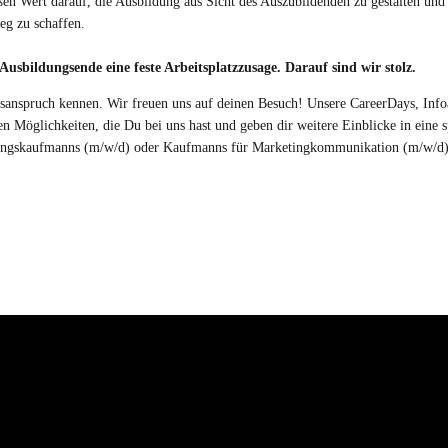
ßen Wert darauf, die Ausbildung aus Sicht des Auszubildenden zu gestalten und
eg zu schaffen.
usbildungsende eine feste Arbeitsplatzzusage. Darauf sind wir stolz.
anspruch kennen. Wir freuen uns auf deinen Besuch! Unsere CareerDays, Info
gen Möglichkeiten, die Du bei uns hast und geben dir weitere Einblicke in ein
ltungskaufmanns (m/w/d) oder Kaufmanns für Marketingkommunikation (m/w/d)