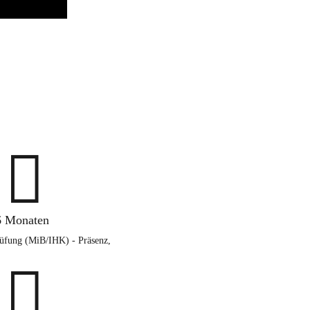

6 Monaten
rüfung (MiB/IHK) - Präsenz,
