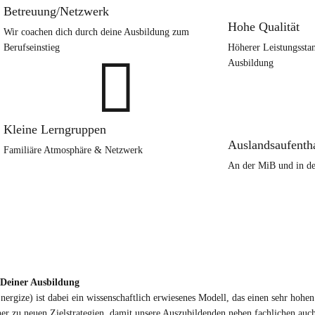
Betreuung/Netzwerk
Hohe Qualität
Wir coachen dich durch deine Ausbildung zum
Berufseinstieg
Höherer Leistungsstan

Ausbildung
Kleine Lerngruppen
Auslandsaufentha
Familiäre Atmosphäre & Netzwerk
An der MiB und in de
 Deiner Ausbildung
rgize) ist dabei ein wissenschaftlich erwiesenes Modell, das einen sehr hohe
her zu neuen Zielstrategien, damit unsere Auszubildenden neben fachlichen a