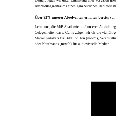
Deshalb legen wir unter Einhaltung aller Vorgaben gro
Ausbildungszeitraums einen ganzheitlichen Berufseinsti
Über 92% unserer Absolventen erhalten bereits vor A
Lerne uns, die MiB Akademie, und unseren Ausbildungs
Gelegenheiten dazu. Gerne zeigen wir dir die vielfälti
Mediengestalters für Bild und Ton (m/w/d), Veransta
oder Kaufmanns (m/w/d) für audiovisuelle Medien.