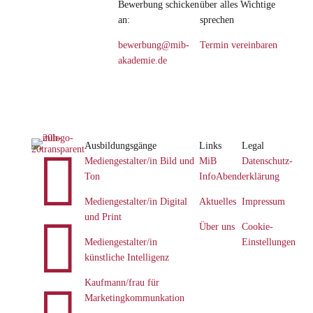
Bewerbung schicken
über alles Wichtige
an:
sprechen
bewerbung@mib-
Termin vereinbaren
akademie.de
Ausbildungsgänge
Links
Legal

Mediengestalter/in Bild und
MiB
Datenschutz­
Ton
InfoAbend
erklärung
Mediengestalter/in Digital
Aktuelles
Impressum
und Print

Über uns
Cookie-
Mediengestalter/in
Einstellungen
künstliche Intelligenz
Kaufmann/frau für
Marketingkommunkation