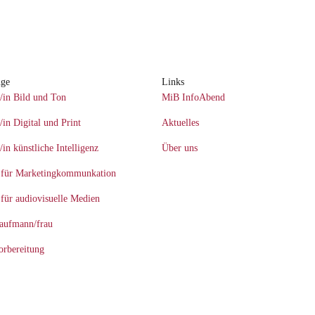
nge
Links
/in Bild und Ton
MiB InfoAbend
/in Digital und Print
Aktuelles
/in künstliche Intelligenz
Über uns
 für Marketingkommunkation
für audiovisuelle Medien
kaufmann/frau
rbereitung