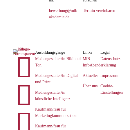
an:
sprechen
bewerbung@mib-
Termin vereinbaren
akademie.de
Ausbildungsgänge
Links
Legal

Mediengestalter/in Bild und
MiB
Datenschutz­
Ton
InfoAbend
erklärung
Mediengestalter/in Digital
Aktuelles
Impressum
und Print

Über uns
Cookie-
Mediengestalter/in
Einstellungen
künstliche Intelligenz
Kaufmann/frau für

Marketingkommunkation
Kaufmann/frau für