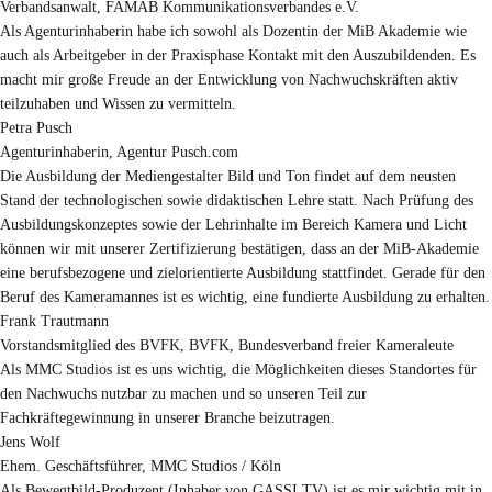
Verbandsanwalt
,
FAMAB Kommunikationsverbandes e.V.
Als Agenturinhaberin habe ich sowohl als Dozentin der MiB Akademie wie
auch als Arbeitgeber in der Praxisphase Kontakt mit den Auszubildenden. Es
macht mir große Freude an der Entwicklung von Nachwuchskräften aktiv
teilzuhaben und Wissen zu vermitteln.
Petra Pusch
Agenturinhaberin
,
Agentur Pusch.com
Die Ausbildung der Mediengestalter Bild und Ton findet auf dem neusten
Stand der technologischen sowie didaktischen Lehre statt. Nach Prüfung des
Ausbildungskonzeptes sowie der Lehrinhalte im Bereich Kamera und Licht
können wir mit unserer Zertifizierung bestätigen, dass an der MiB-Akademie
eine berufsbezogene und zielorientierte Ausbildung stattfindet. Gerade für den
Beruf des Kameramannes ist es wichtig, eine fundierte Ausbildung zu erhalten.
Frank Trautmann
Vorstandsmitglied des BVFK
,
BVFK, Bundesverband freier Kameraleute
Als MMC Studios ist es uns wichtig, die Möglichkeiten dieses Standortes für
den Nachwuchs nutzbar zu machen und so unseren Teil zur
Fachkräftegewinnung in unserer Branche beizutragen.
Jens Wolf
Ehem. Geschäftsführer
,
MMC Studios / Köln
Als Bewegtbild-Produzent (Inhaber von GASSI TV) ist es mir wichtig mit in