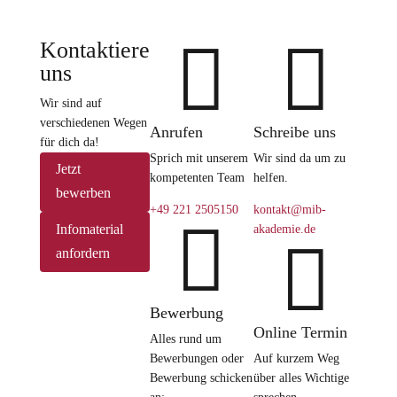


Kontaktiere
uns
Wir sind auf
verschiedenen Wegen
Anrufen
Schreibe uns
für dich da!
Sprich mit unserem
Wir sind da um zu
Jetzt
kompetenten Team
helfen.
bewerben
+49 221 2505150
kontakt@mib-

Infomaterial
akademie.de

anfordern
Bewerbung
Online Termin
Alles rund um
Bewerbungen oder
Auf kurzem Weg
Bewerbung schicken
über alles Wichtige