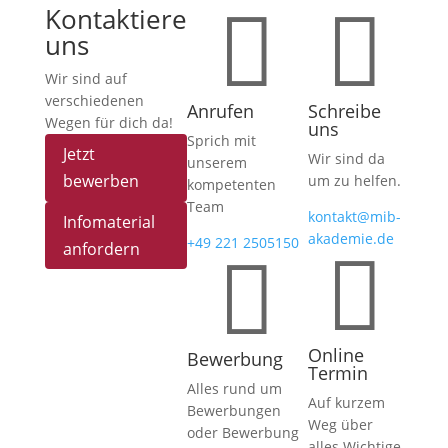


Kontaktiere
uns
Wir sind auf
verschiedenen
Anrufen
Schreibe
Wegen für dich da!
uns
Sprich mit
Jetzt
Wir sind da
unserem
bewerben
um zu helfen.
kompetenten
Team
kontakt@mib-
Infomaterial
akademie.de
+49 221 2505150
anfordern


Online
Bewerbung
Termin
Alles rund um
Auf kurzem
Bewerbungen
Weg über
oder Bewerbung
alles Wichtige