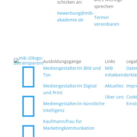
schicken an:
sprechen
bewerbung@mib-
Termin
akademie.de
vereinbaren
Ausbildungsgänge
Links
Legal

Mediengestalter/in Bild und
MiB
Date
Ton
InfoAbend
erkl
Mediengestalter/in Digital
Aktuelles
Impr
und Print

Über uns
Cooki
Mediengestalter/in künstliche
Eins
Intelligenz
Kaufmann/frau für

Marketingkommunkation